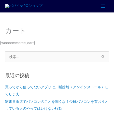
内
メ
容
イ
を
ス
ン
カート
キ
ッ
メ
プ
[woocommerce_cart]
ニ
検
ュ
索
対
ー
最近の投稿
象
:
買ってから使ってないアプリは、断捨離（アンインストール）し
てしまえ
家電量販店でパソコンのことを聞くな！今日パソコンを買おうと
している人のやってはいけない行動